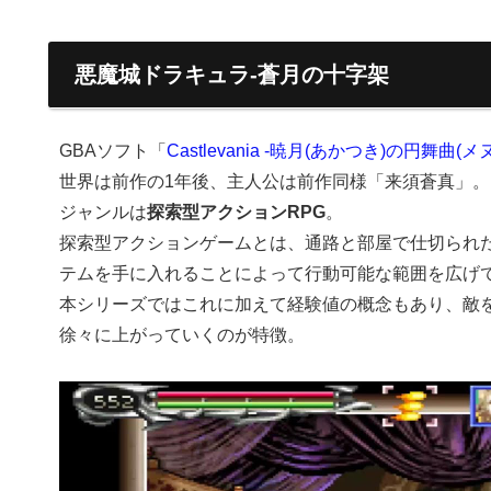
悪魔城ドラキュラ-蒼月の十字架
GBAソフト「
Castlevania -暁月(あかつき)の円舞曲(メ
世界は前作の1年後、主人公は前作同様「来須蒼真」。
ジャンルは
探索型アクションRPG
。
探索型アクションゲームとは、通路と部屋で仕切られ
テムを手に入れることによって行動可能な範囲を広げ
本シリーズではこれに加えて経験値の概念もあり、敵
徐々に上がっていくのが特徴。