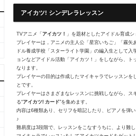
アイカツ! シンデレラレッスン
TVアニメ「
アイカツ！
」を題材としたアイドル育成シ
プレイヤーは，アニメの主人公「星宮いちご」「霧矢あ
ドル養成学校「スターライト学園」の編入生として入
ョンなどアイドル活動「アイカツ！」をしながら、ト
なります。
プレイヤーの目的は作成したマイキャラでレッスンを
とです。
プレイヤーはさまざまなレッスンに挑戦しながら、ス
る“
アイカツ! カード
”を集めます。
内容は6種類あり、セリフを暗記したり、ピアノを弾
♪
難易度は3段階で、レッスンをこなすうちに、より難
マイキャラでレッスンをして
アイカツカード
をゲット