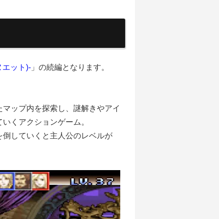
ヌエット)-
」の続編となります。
たマップ内を探索し、謎解きやアイ
ていくアクションゲーム。
を倒していくと主人公のレベルが