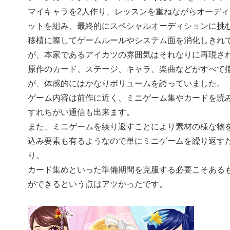
マイキャラを2人作り、レッスンを重ねながらオーディ
ットを組み、最終的にスペシャルオーディションに挑
移植に際してゲームルールやシステム面を消化しきれ
が、本家であるアイカツの雰囲気はそれなりに再現さ
原作のカード、ステージ、キャラ、楽曲などがすべて
が、体感的にはかなりボリュームを誇っていました。
ゲーム内容は前作に近く、ミニゲーム集やカードを読
すれちがい通信も出来ます。
また、ミニゲームを繰り返すことにより素材の様な物
込み要素も有るようなので単にミニゲームを繰り返す
り。
カード集めといった準備期間を克服する必要こそある
ができるという点はアツかったです。