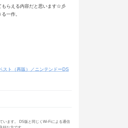
てもらえる内容だと思います☆彡
きる一作。
ベスト（再販）／ニンテンドーDS
ます。 DS版と同じくWi-Fiによる通信
も良好な方です。