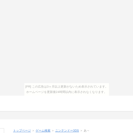
[PR] この広告は3ヶ月以上更新がないため表示されています。
ホームページを更新後24時間以内に表示されなくなります。
トップページ
＞
ゲーム検索
＞
ニンテンドー3DS
＞
あ～